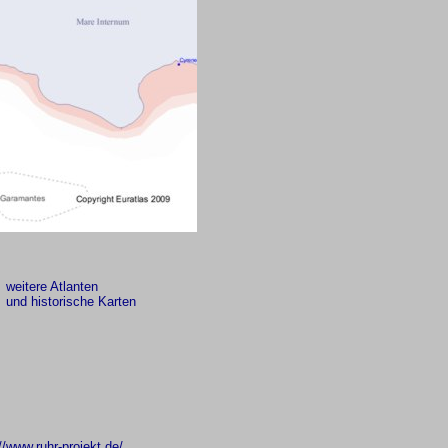
weitere Atlanten
und historische Karten
//www.ruhr-projekt.de/