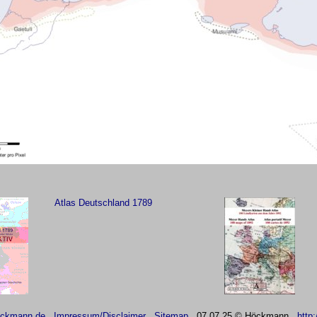
Atlas Deutschland 1789
eckmann.de
Impressum/Disclaimer
Sitemap
07
.07.25 © Höckmann
http: