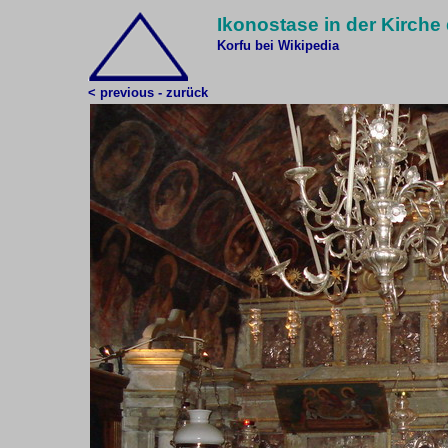
Ikonostase in der Kirche
Korfu bei Wikipedia
< previous - zurück