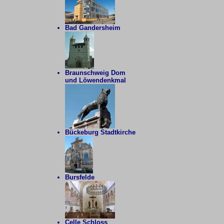
Bad Gandersheim
Braunschweig Dom
und Löwendenkmal
Bückeburg Stadtkirche
Bursfelde
Celle Schloss