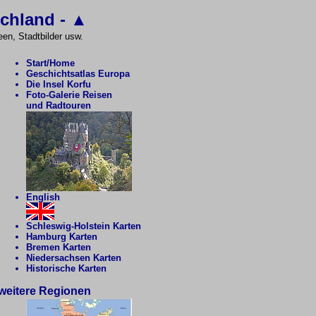
chland - ▲
en, Stadtbilder usw.
Start/Home
Geschichtsatlas Europa
Die Insel Korfu
Foto-Galerie Reisen
und Radtouren
English
Schleswig-Holstein Karten
Hamburg Karten
Bremen Karten
Niedersachsen Karten
Historische Karten
weitere Regionen